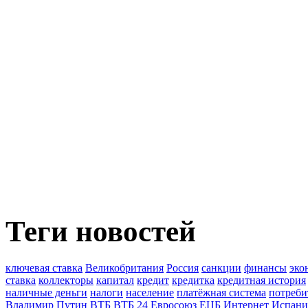
Теги новостей
ключевая ставка
Великобритания
Россия
санкции
финансы
эко
ставка
коллекторы
капитал
кредит
кредитка
кредитная история
наличные деньги
налоги
население
платёжная система
потреби
Владимир Путин
ВТБ
ВТБ 24
Евросоюз
ЕЦБ
Интернет
Испани