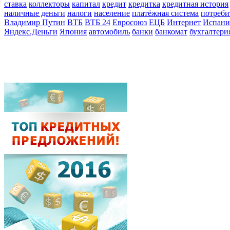
ставка
коллекторы
капитал
кредит
кредитка
кредитная история
наличные деньги
налоги
население
платёжная система
потреби
Владимир Путин
ВТБ
ВТБ 24
Евросоюз
ЕЦБ
Интернет
Испани
Яндекс.Деньги
Япония
автомобиль
банки
банкомат
бухгалтери