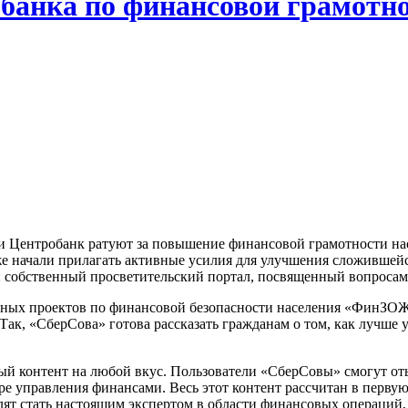
 банка по финансовой грамот
и и Центробанк ратуют за повышение финансовой грамотности н
же начали прилагать активные усилия для улучшения сложившейс
ой собственный просветительский портал, посвященный вопроса
льных проектов по финансовой безопасности населения «ФинЗОЖ 
Так, «СберСова» готова рассказать гражданам о том, как лучше
й контент на любой вкус. Пользователи «СберСовы» смогут оты
ре управления финансами. Весь этот контент рассчитан в перву
ят стать настоящим экспертом в области финансовых операций, 