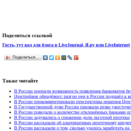
Поделиться ссылкой
Гость, тут код для блога в LiveJournal, Я.ру или LiveInternet
Поделиться…
Также читайте
В России оценили возможность появления банкоматов б
Центробанк обнадёжил: разгон цен в России подошёл к к
В России прокомментировали перспективы решения Цент
В Государственной думе России призвали резко ужесточи
В России поведали о количестве отклонённых банками о
В России задумались о снижении доли льготной ипотеки
В России рассказали об альтернативах ипотечному кред
В России рассказали о том, сколько удалось заработать н