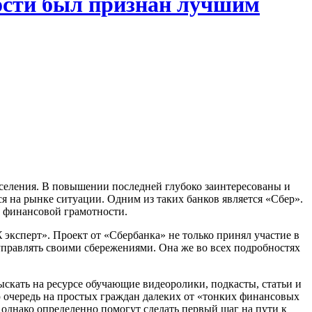
ности был признан лучшим
аселения. В повышении последней глубоко заинтересованы и
я на рынке ситуации. Одним из таких банков является «Сбер».
м финансовой грамотности.
эксперт». Проект от «Сбербанка» не только принял участие в
 управлять своими сбережениями. Она же во всех подробностях
скать на ресурсе обучающие видеоролики, подкасты, статьи и
ю очередь на простых граждан далеких от «тонких финансовых
однако определенно помогут сделать первый шаг на пути к