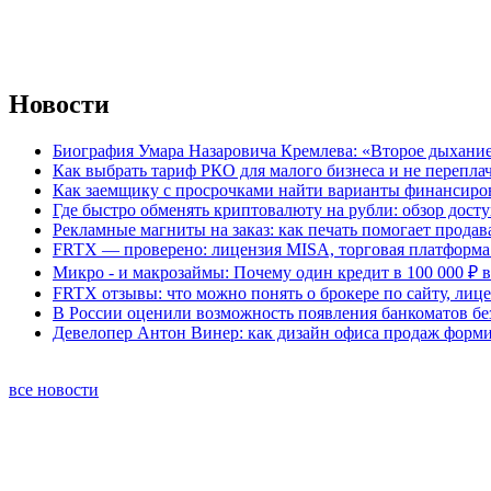
Новости
Биография Умара Назаровича Кремлева: «Второе дыхание
Как выбрать тариф РКО для малого бизнеса и не перепла
Как заемщику с просрочками найти варианты финансиро
Где быстро обменять криптовалюту на рубли: обзор дост
Рекламные магниты на заказ: как печать помогает продав
FRTX — проверено: лицензия MISA, торговая платформа 
Микро - и макрозаймы: Почему один кредит в 100 000 ₽ в
FRTX отзывы: что можно понять о брокере по сайту, лиц
В России оценили возможность появления банкоматов б
Девелопер Антон Винер: как дизайн офиса продаж форм
все новости