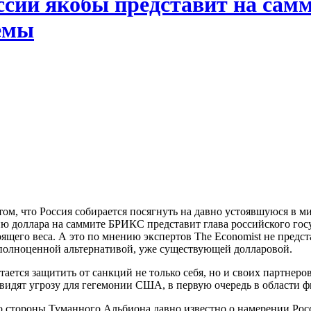
ссии якобы представит на сам
емы
ом, что Россия собирается посягнуть на давно устоявшуюся в 
ию доллара на саммите БРИКС представит глава российского го
ящего веса. А это по мнению экспертов The Economist не предс
 полноценной альтернативой, уже существующей долларовой.
ется защитить от санкций не только себя, но и своих партнеров
видят угрозу для гегемонии США, в первую очередь в области 
 со стороны Туманного Альбиона давно известно о намерении Р