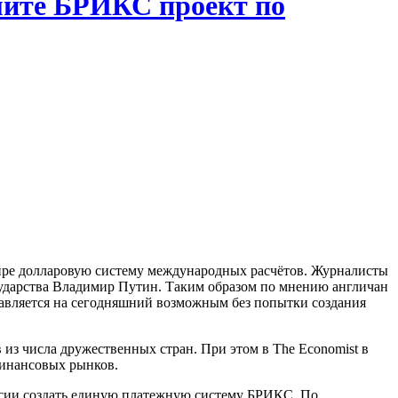
мите БРИКС проект по
мире долларовую систему международных расчётов. Журналисты
сударства Владимир Путин. Таким образом по мнению англичан
тавляется на сегодняшний возможным без попытки создания
 из числа дружественных стран. При этом в The Economist в
финансовых рынков.
оссии создать единую платежную систему БРИКС. По