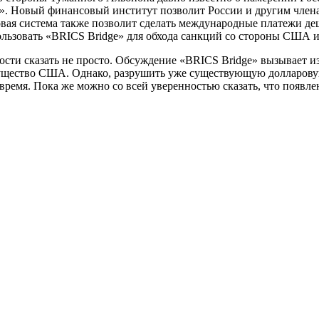
e». Новый финансовый институт позволит России и другим чле
ая система также позволит сделать международные платежи деше
ользовать «BRICS Bridge» для обхода санкций со стороны США и
ости сказать не просто. Обсуждение «BRICS Bridge» вызывает из
гущество США. Однако, разрушить уже существующую долларовую
 время. Пока же можно со всей уверенностью сказать, что появ