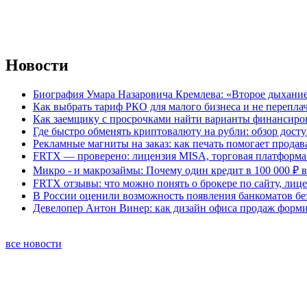
Новости
Биография Умара Назаровича Кремлева: «Второе дыхание
Как выбрать тариф РКО для малого бизнеса и не перепла
Как заемщику с просрочками найти варианты финансиро
Где быстро обменять криптовалюту на рубли: обзор дост
Рекламные магниты на заказ: как печать помогает продав
FRTX — проверено: лицензия MISA, торговая платформа 
Микро - и макрозаймы: Почему один кредит в 100 000 ₽ в
FRTX отзывы: что можно понять о брокере по сайту, лиц
В России оценили возможность появления банкоматов б
Девелопер Антон Винер: как дизайн офиса продаж форм
все новости