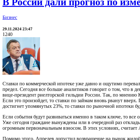
В России дали прогноз по из
Бизнес
29.11.2024 23:47
1240
Ставки по коммерческой ипотеке уже давно и ощутимо перевал
предел. Сегодня все больше аналитиков говорит о том, что в 
вице-президент риелторской гильдии России. Так, по мнению 
Если это произойдет, то ставки по займам вновь рванут вверх
достигнет упомянутых 23%, то ставки по рыночной ипотеки буду
Если события будут развиваться именно в таком ключе, то вс
Уже сегодня граждане вынуждены или в очередной раз откладыв
огромным первоначальным взносом. В этих условиях, считает 
Помимо этого, Апрелев допустил возвращение на рынок жилой 