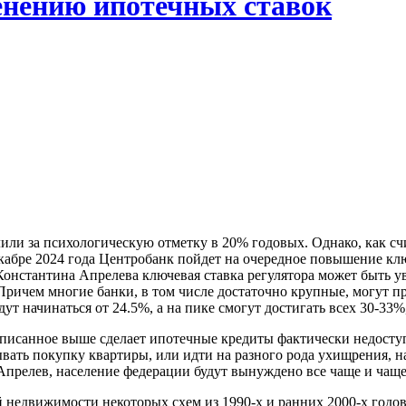
менению ипотечных ставок
или за психологическую отметку в 20% годовых. Однако, как сч
декабре 2024 года Центробанк пойдет на очередное повышение кл
Константина Апрелева ключевая ставка регулятора может быть у
. Причем многие банки, в том числе достаточно крупные, могут 
т начинаться от 24.5%, а на пике смогут достигать всех 30-33%
е описанное выше сделает ипотечные кредиты фактически недост
ать покупку квартиры, или идти на разного рода ухищрения, на
Апрелев, население федерации будут вынуждено все чаще и чаще
недвижимости некоторых схем из 1990-х и ранних 2000-х годов.