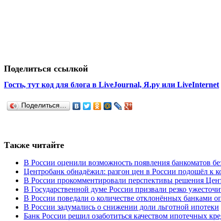
Поделиться ссылкой
Гость, тут код для блога в LiveJournal, Я.ру или LiveInternet
Поделиться…
Также читайте
В России оценили возможность появления банкоматов б
Центробанк обнадёжил: разгон цен в России подошёл к к
В России прокомментировали перспективы решения Цент
В Государственной думе России призвали резко ужесточи
В России поведали о количестве отклонённых банками о
В России задумались о снижении доли льготной ипотеки
Банк России решил озаботиться качеством ипотечных кр