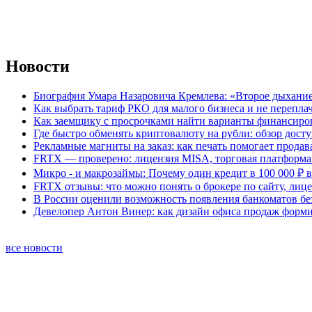
Новости
Биография Умара Назаровича Кремлева: «Второе дыхание
Как выбрать тариф РКО для малого бизнеса и не перепла
Как заемщику с просрочками найти варианты финансиро
Где быстро обменять криптовалюту на рубли: обзор дост
Рекламные магниты на заказ: как печать помогает продав
FRTX — проверено: лицензия MISA, торговая платформа 
Микро - и макрозаймы: Почему один кредит в 100 000 ₽ в
FRTX отзывы: что можно понять о брокере по сайту, лиц
В России оценили возможность появления банкоматов б
Девелопер Антон Винер: как дизайн офиса продаж форм
все новости