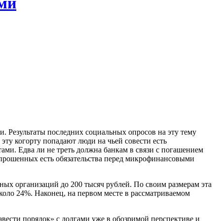
ами
и. Результаты последних социальных опросов на эту тему
 эту когорту попадают люди на чьей совести есть
ами. Едва ли не треть должна банкам в связи с погашением
опрошенных есть обязательства перед микрофинансовыми
ных организаций до 200 тысяч рублей. По своим размерам эта
около 24%. Наконец, на первом месте в рассматриваемом
авести порядок» с долгами уже в обозримой перспективе и