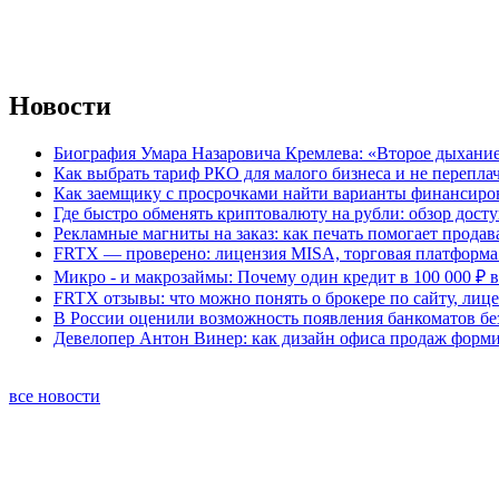
Новости
Биография Умара Назаровича Кремлева: «Второе дыхание
Как выбрать тариф РКО для малого бизнеса и не перепла
Как заемщику с просрочками найти варианты финансиро
Где быстро обменять криптовалюту на рубли: обзор дост
Рекламные магниты на заказ: как печать помогает продав
FRTX — проверено: лицензия MISA, торговая платформа 
Микро - и макрозаймы: Почему один кредит в 100 000 ₽ в
FRTX отзывы: что можно понять о брокере по сайту, лиц
В России оценили возможность появления банкоматов б
Девелопер Антон Винер: как дизайн офиса продаж форм
все новости