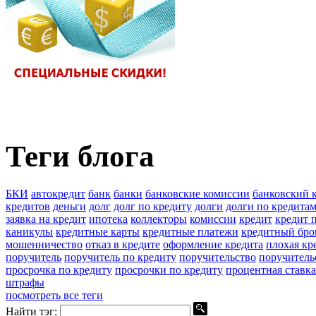
Теги блога
БКИ
автокредит
банк
банки
банковские комиссии
банковский 
кредитов
деньги
долг
долг по кредиту
долги
долги по кредита
заявка на кредит
ипотека
коллекторы
комиссии
кредит
кредит п
каникулы
кредитные карты
кредитные платежи
кредитный бро
мошенничество
отказ в кредите
оформление кредита
плохая кр
поручитель
поручитель по кредиту
поручительство
поручитель
просрочка по кредиту
просрочки по кредиту
процентная ставка
штрафы
посмотреть все теги
Найти тэг: