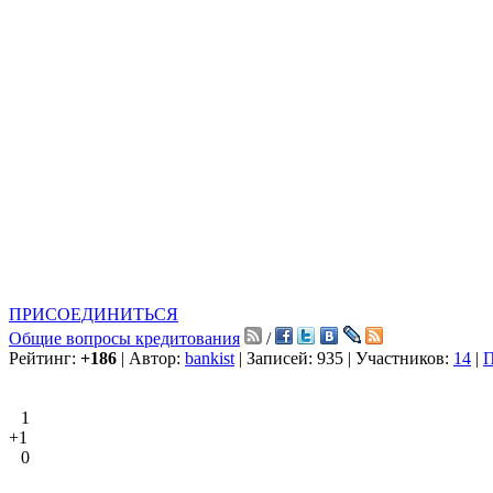
ПРИСОЕДИНИТЬСЯ
Общие вопросы кредитования
/
Рейтинг:
+186
| Автор:
bankist
| Записей: 935 | Участников:
14
|
П
1
+1
0