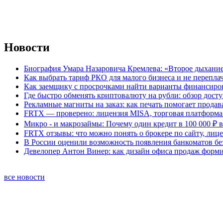
Новости
Биография Умара Назаровича Кремлева: «Второе дыхание
Как выбрать тариф РКО для малого бизнеса и не перепла
Как заемщику с просрочками найти варианты финансиро
Где быстро обменять криптовалюту на рубли: обзор дост
Рекламные магниты на заказ: как печать помогает продав
FRTX — проверено: лицензия MISA, торговая платформа 
Микро - и макрозаймы: Почему один кредит в 100 000 ₽ в
FRTX отзывы: что можно понять о брокере по сайту, лиц
В России оценили возможность появления банкоматов б
Девелопер Антон Винер: как дизайн офиса продаж форм
все новости