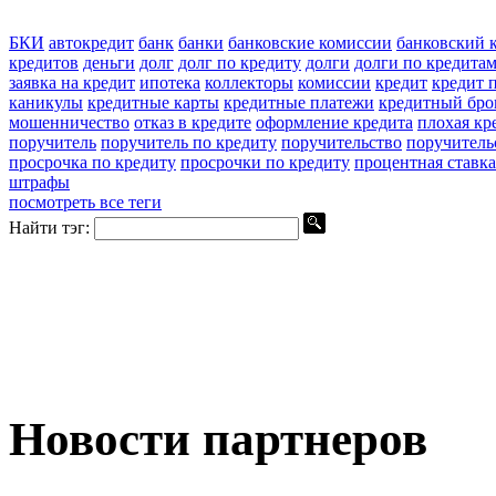
БКИ
автокредит
банк
банки
банковские комиссии
банковский 
кредитов
деньги
долг
долг по кредиту
долги
долги по кредита
заявка на кредит
ипотека
коллекторы
комиссии
кредит
кредит п
каникулы
кредитные карты
кредитные платежи
кредитный бро
мошенничество
отказ в кредите
оформление кредита
плохая кр
поручитель
поручитель по кредиту
поручительство
поручитель
просрочка по кредиту
просрочки по кредиту
процентная ставка
штрафы
посмотреть все теги
Найти тэг:
Новости партнеров