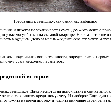
Требования к заемщику: как банки нас выбирают
инания, и никогда не заканчивается смех. Дом – это мечта о пок
моции у вас могут быть и на съемной квартире. Но дом – это еще
енность в будущем. Дело за малым – купить себе эту мечту. И т
анком, подсчитали свои возможности, определились с первым вз
я будут сразу несколько параметров.
кредитной истории
чных заемщиков. Даже несмотря на присутствие в сделке залога
ее отнесется к вашему кредитному счету. И наоборот. Еще один н
ет отложить на время ипотеку и уделить внимание своей репута