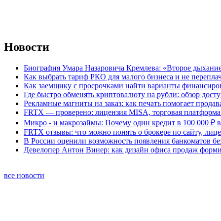
Новости
Биография Умара Назаровича Кремлева: «Второе дыхание
Как выбрать тариф РКО для малого бизнеса и не перепла
Как заемщику с просрочками найти варианты финансиро
Где быстро обменять криптовалюту на рубли: обзор дост
Рекламные магниты на заказ: как печать помогает продав
FRTX — проверено: лицензия MISA, торговая платформа 
Микро - и макрозаймы: Почему один кредит в 100 000 ₽ в
FRTX отзывы: что можно понять о брокере по сайту, лиц
В России оценили возможность появления банкоматов б
Девелопер Антон Винер: как дизайн офиса продаж форм
все новости