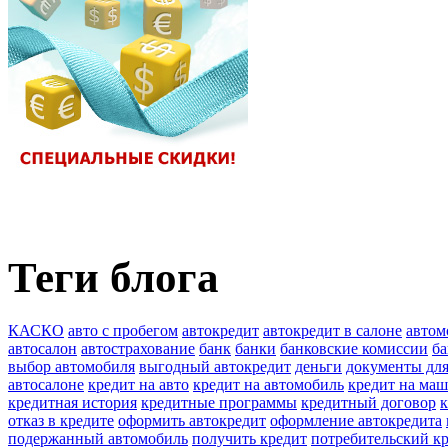
Теги блога
КАСКО
авто с пробегом
автокредит
автокредит в салоне
автом
автосалон
автострахование
банк
банки
банковские комиссии
ба
выбор автомобиля
выгодный автокредит
деньги
документы для
автосалоне
кредит на авто
кредит на автомобиль
кредит на ма
кредитная история
кредитные программы
кредитный договор
отказ в кредите
оформить автокредит
оформление автокредита
подержанный автомобиль
получить кредит
потребительский к