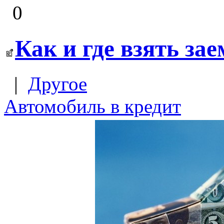
0
Как и где взять за
|
Другое
Автомобиль в кредит