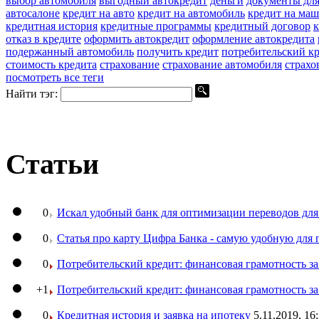
выбор автомобиля
выгодный автокредит
деньги
документы для
автосалоне
кредит на авто
кредит на автомобиль
кредит на ма
кредитная история
кредитные программы
кредитный договор
отказ в кредите
оформить автокредит
оформление автокредита
подержанный автомобиль
получить кредит
потребительский к
стоимость кредита
страхование
страхование автомобиля
страхо
посмотреть все теги
Найти тэг:
Статьи
0
Искал удобный банк для оптимизации переводов для
0
Статья про карту Цифра Банка - самую удобную для 
0
Потребительский кредит: финансовая грамотность з
+1
Потребительский кредит: финансовая грамотность з
0
Кредитная история и заявка на ипотеку
5.11.2019, 16