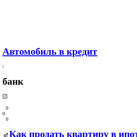
Автомобиль в кредит
\
банк
0
0
0
Как продать квартиру в ипот