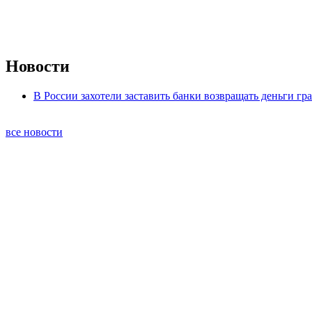
Новости
В России захотели заставить банки возвращать деньги г
все новости