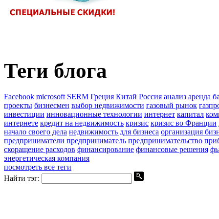
Теги блога
Facebook
microsoft
SERM
Греция
Китай
Россия
анализ
аренда
б
проекты
бизнесмен
выбор недвижимости
газовый рынок
газпр
инвестиции
инновационные технологии
интернет
капитал
ком
интернете
кредит на недвижимость
кризис
кризис во Франции
начало своего дела
недвижимость для бизнеса
организация биз
предприниматели
предприниматель
предпринимательство
при
скоращение расходов
финансирование
финансовые решения
фь
энергетическая компания
посмотреть все теги
Найти тэг: