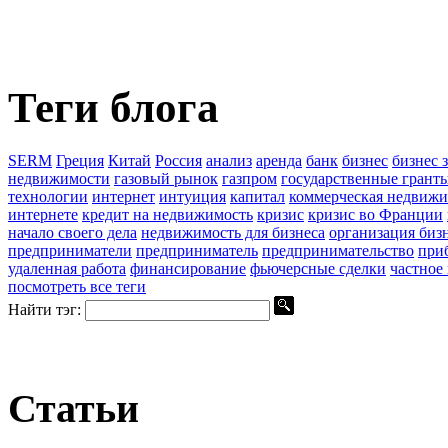
Теги блога
SERM
Греция
Китай
Россия
анализ
аренда
банк
бизнес
бизнес 
недвижимости
газовый рынок
газпром
государственные грант
технологии
интернет
интуиция
капитал
коммерческая недвижи
интернете
кредит на недвижимость
кризис
кризис во Франции
начало своего дела
недвижимость для бизнеса
организация биз
предприниматели
предприниматель
предпринимательство
при
удаленная работа
финансирование
фьючерсные сделки
частное
посмотреть все теги
Найти тэг:
Статьи