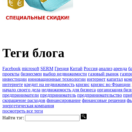
Теги блога
Facebook
microsoft
SERM
Греция
Китай
Россия
анализ
аренда
б
проекты
бизнесмен
выбор недвижимости
газовый рынок
газпр
инвестиции
инновационные технологии
интернет
капитал
ком
интернете
кредит на недвижимость
кризис
кризис во Франции
начало своего дела
недвижимость для бизнеса
организация биз
предприниматели
предприниматель
предпринимательство
при
скоращение расходов
финансирование
финансовые решения
фь
энергетическая компания
посмотреть все теги
Найти тэг: