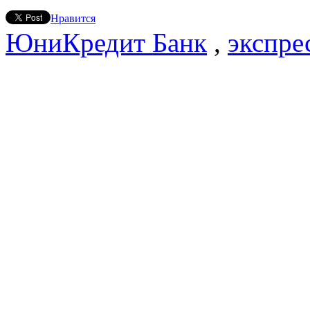
Нравится
ЮниКредит Банк
,
экспре