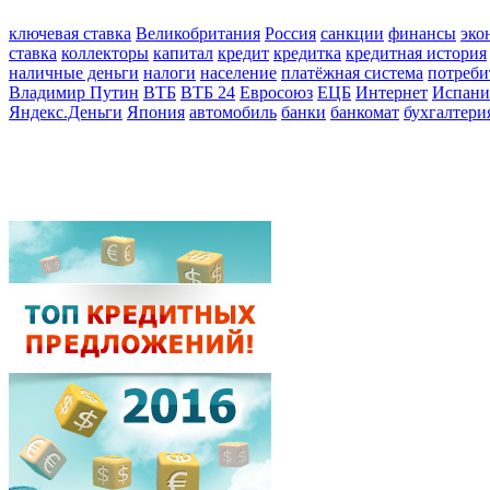
ключевая ставка
Великобритания
Россия
санкции
финансы
эко
ставка
коллекторы
капитал
кредит
кредитка
кредитная история
наличные деньги
налоги
население
платёжная система
потреби
Владимир Путин
ВТБ
ВТБ 24
Евросоюз
ЕЦБ
Интернет
Испани
Яндекс.Деньги
Япония
автомобиль
банки
банкомат
бухгалтери