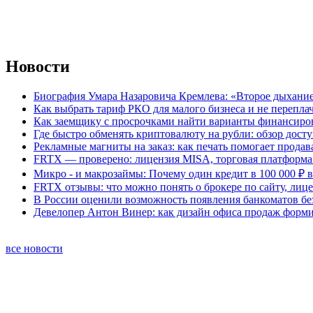
Новости
Биография Умара Назаровича Кремлева: «Второе дыхание
Как выбрать тариф РКО для малого бизнеса и не перепла
Как заемщику с просрочками найти варианты финансиро
Где быстро обменять криптовалюту на рубли: обзор дост
Рекламные магниты на заказ: как печать помогает продав
FRTX — проверено: лицензия MISA, торговая платформа 
Микро - и макрозаймы: Почему один кредит в 100 000 ₽ в
FRTX отзывы: что можно понять о брокере по сайту, лиц
В России оценили возможность появления банкоматов б
Девелопер Антон Винер: как дизайн офиса продаж форм
все новости