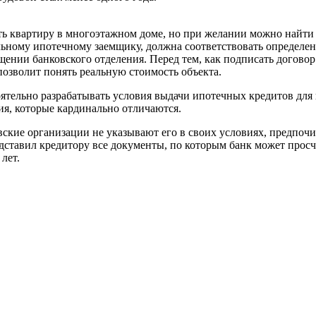
ь квартиру в многоэтажном доме, но при желании можно найти 
льному ипотечному заемщику, должна соответствовать определе
ении банковского отделения. Перед тем, как подписать договор
позволит понять реальную стоимость объекта.
ятельно разрабатывать условия выдачи ипотечных кредитов для
я, которые кардинально отличаются.
вские организации не указывают его в своих условиях, предпоч
представил кредитору все документы, по которым банк может про
лет.