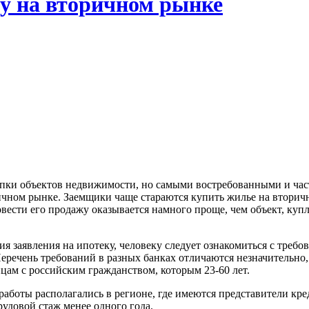
ру на вторичном рынке
упки объектов недвижимости, но самыми востребованными и час
ом рынке. Заемщики чаще стараются купить жилье на вторичном
овести его продажу оказывается намного проще, чем объект, куп
ия заявления на ипотеку, человеку следует ознакомиться с треб
Перечень требований в разных банках отличаются незначительно
ам с российским гражданством, которым 23-60 лет.
 работы располагались в регионе, где имеются представители кр
удовой стаж менее одного года.