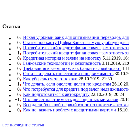
Статьи
0
Искал удобный банк для оптимизации переводов для
0
Статья про карту Цифра Банка - самую удобную для 
0
Потребительский кредит: финансовая грамотность з
+1
Потребительский кредит: финансовая грамотность з
0
Кредитная история и заявка на ипотеку
5.11.2019, 16
0
Банковские технологии и безопасность
3.11.2019, 21:
0
Требования к заемщику: как банки нас выбирают
1.1
0
Стоит ли делать инвестиции в недвижимость
30.10.2
0
Как уберечь счета от кражи
28.10.2019, 21:39
+1
Что делать, если одолели долги по кредитам
26.10.20
0
Что потребуется для кредита под залог недвижимост
0
Как подготовиться к автокредиту
22.10.2019, 20:24
+1
Что влияет на стоимость драгоценных металлов
20.1
0
Всегда ли большой первый взнос по ипотеке - это х
0
Как не нажить проблем с кредитными картами
16.10.
все последние статьи