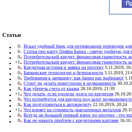
Статьи
0
Искал удобный банк для оптимизации переводов для
0
Статья про карту Цифра Банка - самую удобную для 
0
Потребительский кредит: финансовая грамотность з
+1
Потребительский кредит: финансовая грамотность з
0
Кредитная история и заявка на ипотеку
5.11.2019, 16
0
Банковские технологии и безопасность
3.11.2019, 21:
0
Требования к заемщику: как банки нас выбирают
1.1
0
Стоит ли делать инвестиции в недвижимость
30.10.2
0
Как уберечь счета от кражи
28.10.2019, 21:39
+1
Что делать, если одолели долги по кредитам
26.10.20
0
Что потребуется для кредита под залог недвижимост
0
Как подготовиться к автокредиту
22.10.2019, 20:24
+1
Что влияет на стоимость драгоценных металлов
20.1
0
Всегда ли большой первый взнос по ипотеке - это х
0
Как не нажить проблем с кредитными картами
16.10.