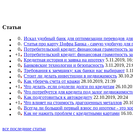
Статьи
0
Искал удобный банк для оптимизации переводов для
0
Статья про карту Цифра Банка - самую удобную для 
0
Потребительский кредит: финансовая грамотность з
+1
Потребительский кредит: финансовая грамотность з
0
Кредитная история и заявка на ипотеку
5.11.2019, 16
0
Банковские технологии и безопасность
3.11.2019, 21:
0
Требования к заемщику: как банки нас выбирают
1.1
0
Стоит ли делать инвестиции в недвижимость
30.10.2
0
Как уберечь счета от кражи
28.10.2019, 21:39
+1
Что делать, если одолели долги по кредитам
26.10.20
0
Что потребуется для кредита под залог недвижимост
0
Как подготовиться к автокредиту
22.10.2019, 20:24
+1
Что влияет на стоимость драгоценных металлов
20.1
0
Всегда ли большой первый взнос по ипотеке - это х
0
Как не нажить проблем с кредитными картами
16.10.
все последние статьи