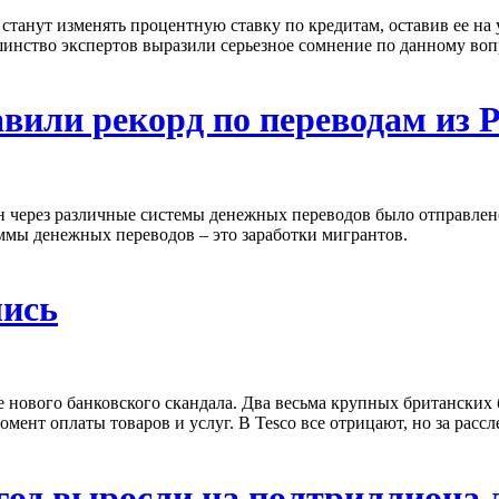
 станут изменять процентную ставку по кредитам, оставив ее на 
ьшинство экспертов выразили серьезное сомнение по данному воп
или рекорд по переводам из Ро
ан через различные системы денежных переводов было отправлено
уммы денежных переводов – это заработки мигрантов.
лись
ового банковского скандала. Два весьма крупных британских бан
ент оплаты товаров и услуг. В Tesco все отрицают, но за рассл
год выросли на полтриллиона 