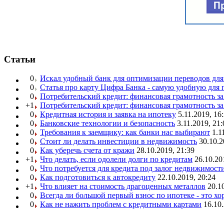
Статьи
0
Искал удобный банк для оптимизации переводов для
0
Статья про карту Цифра Банка - самую удобную для 
0
Потребительский кредит: финансовая грамотность з
+1
Потребительский кредит: финансовая грамотность з
0
Кредитная история и заявка на ипотеку
5.11.2019, 16
0
Банковские технологии и безопасность
3.11.2019, 21:
0
Требования к заемщику: как банки нас выбирают
1.1
0
Стоит ли делать инвестиции в недвижимость
30.10.2
0
Как уберечь счета от кражи
28.10.2019, 21:39
+1
Что делать, если одолели долги по кредитам
26.10.20
0
Что потребуется для кредита под залог недвижимост
0
Как подготовиться к автокредиту
22.10.2019, 20:24
+1
Что влияет на стоимость драгоценных металлов
20.1
0
Всегда ли большой первый взнос по ипотеке - это х
0
Как не нажить проблем с кредитными картами
16.10.