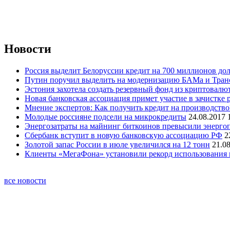
Новости
Россия выделит Белоруссии кредит на 700 миллионов дол
Путин поручил выделить на модернизацию БАМа и Трансс
Эстония захотела создать резервный фонд из криптовалю
Новая банковская ассоциация примет участие в зачистке
Мнение экспертов: Как получить кредит на производство
Молодые россияне подсели на микрокредиты
24.08.2017 
Энергозатраты на майнинг биткоинов превысили энерго
Сбербанк вступит в новую банковскую ассоциацию РФ
2
Золотой запас России в июле увеличился на 12 тонн
21.08
Клиенты «МегаФона» установили рекорд использования 
все новости