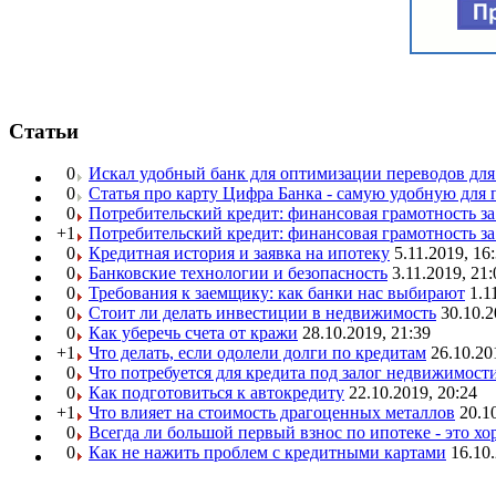
Статьи
0
Искал удобный банк для оптимизации переводов для
0
Статья про карту Цифра Банка - самую удобную для 
0
Потребительский кредит: финансовая грамотность з
+1
Потребительский кредит: финансовая грамотность з
0
Кредитная история и заявка на ипотеку
5.11.2019, 16
0
Банковские технологии и безопасность
3.11.2019, 21:
0
Требования к заемщику: как банки нас выбирают
1.1
0
Стоит ли делать инвестиции в недвижимость
30.10.2
0
Как уберечь счета от кражи
28.10.2019, 21:39
+1
Что делать, если одолели долги по кредитам
26.10.20
0
Что потребуется для кредита под залог недвижимост
0
Как подготовиться к автокредиту
22.10.2019, 20:24
+1
Что влияет на стоимость драгоценных металлов
20.1
0
Всегда ли большой первый взнос по ипотеке - это х
0
Как не нажить проблем с кредитными картами
16.10.