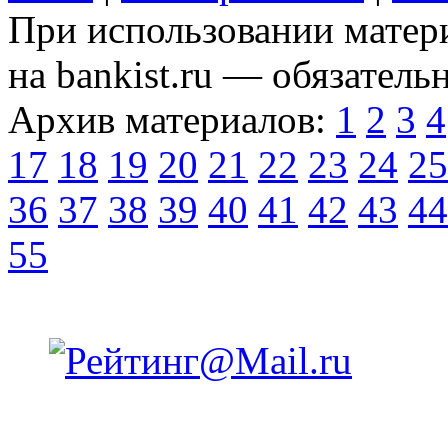
При использовании матери
на bankist.ru — обязательн
Архив материалов:
1
2
3
4
17
18
19
20
21
22
23
24
25
36
37
38
39
40
41
42
43
44
55