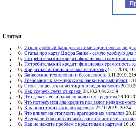
Статьи
0
Искал удобный банк для оптимизации переводов для
0
Статья про карту Цифра Банка - самую удобную для 
0
Потребительский кредит: финансовая грамотность з
+1
Потребительский кредит: финансовая грамотность з
0
Кредитная история и заявка на ипотеку
5.11.2019, 16
0
Банковские технологии и безопасность
3.11.2019, 21:
0
Требования к заемщику: как банки нас выбирают
1.1
0
Стоит ли делать инвестиции в недвижимость
30.10.2
0
Как уберечь счета от кражи
28.10.2019, 21:39
+1
Что делать, если одолели долги по кредитам
26.10.20
0
Что потребуется для кредита под залог недвижимост
0
Как подготовиться к автокредиту
22.10.2019, 20:24
+1
Что влияет на стоимость драгоценных металлов
20.1
0
Всегда ли большой первый взнос по ипотеке - это х
0
Как не нажить проблем с кредитными картами
16.10.