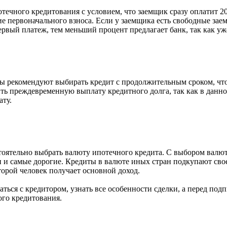
течного кредитования с условием, что заемщик сразу оплатит 2
е первоначального взноса. Если у заемщика есть свободные заем
рвый платеж, тем меньший процент предлагает банк, так как уж
ы рекомендуют выбирать кредит с продолжительным сроком, что
ь преждевременную выплату кредитного долга, так как в данно
ату.
ятельно выбрать валюту ипотечного кредита. С выбором валюты
 и самые дорогие. Кредиты в валюте иных стран подкупают свое
торой человек получает основной доход.
ься с кредитором, узнать все особенности сделки, а перед под
ого кредитования.