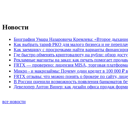
Новости
Биография Умара Назаровича Кремлева: «Второе дыхание
Как выбрать тариф РКО для малого бизнеса и не перепла
Как заемщику с просрочками найти варианты финансиро
Где быстро обменять криптовалюту на рубли: обзор дост
Рекламные магниты на заказ: как печать помогает продав
FRTX — проверено: лицензия MISA, торговая платформа 
Микро - и макрозаймы: Почему один кредит в 100 000 ₽ в
FRTX отзывы: что можно понять о брокере по сайту, лиц
В России оценили возможность появления банкоматов б
Девелопер Антон Винер: как дизайн офиса продаж форм
все новости