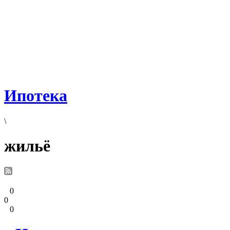
Ипотека
\
жильё
0
0
0