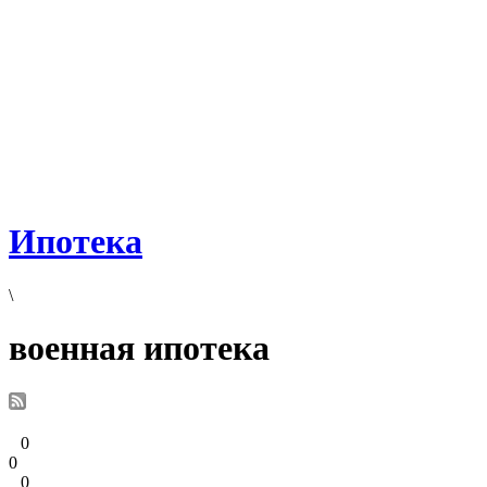
Ипотека
\
военная ипотека
0
0
0