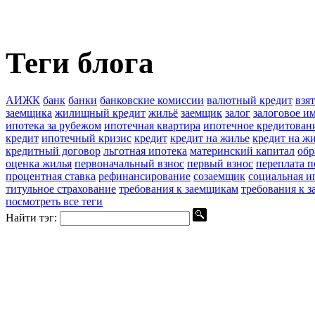
Теги блога
АИЖК
банк
банки
банковские комиссии
валютный кредит
взя
заемщика
жилищный кредит
жильё
заемщик
залог
залоговое и
ипотека за рубежом
ипотечная квартира
ипотечное кредитован
кредит
ипотечный кризис
кредит
кредит на жилье
кредит на ж
кредитный договор
льготная ипотека
материнский капитал
обр
оценка жилья
первоначальный взнос
первый взнос
переплата п
процентная ставка
рефинансирование
созаемщик
социальная и
титульное страхование
требования к заемщикам
требования к 
посмотреть все теги
Найти тэг: