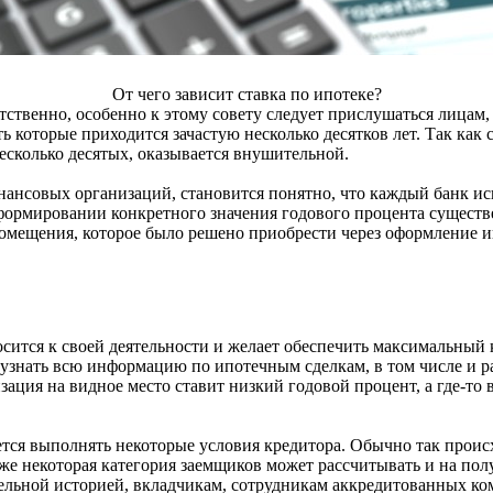
От чего зависит ставка по ипотеке?
ственно, особенно к этому совету следует прислушаться лицам
ять которые приходится зачастую несколько десятков лет. Так ка
несколько десятых, оказывается внушительной.
ансовых организаций, становится понятно, что каждый банк исп
формировании конкретного значения годового процента существ
помещения, которое было решено приобрести через оформление и
носится к своей деятельности и желает обеспечить максимальны
т узнать всю информацию по ипотечным сделкам, в том числе и 
изация на видное место ставит низкий годовой процент, а где-то
ется выполнять некоторые условия кредитора. Обычно так проис
к же некоторая категория заемщиков может рассчитывать и на п
льной историей, вкладчикам, сотрудникам аккредитованных ко