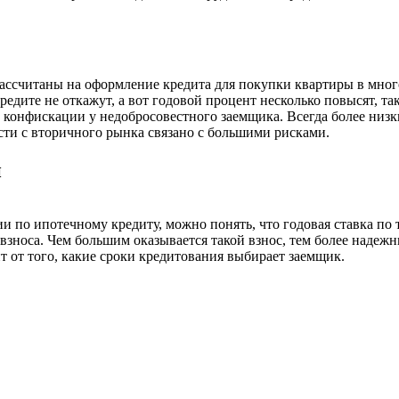
ссчитаны на оформление кредита для покупки квартиры в много
редите не откажут, а вот годовой процент несколько повысят, та
е конфискации у недобросовестного заемщика. Всегда более низ
ти с вторичного рынка связано с большими рисками.
и
 по ипотечному кредиту, можно понять, что годовая ставка по 
взноса. Чем большим оказывается такой взнос, тем более надежн
т от того, какие сроки кредитования выбирает заемщик.