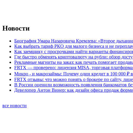
Новости
Биография Умара Назаровича Кремлева: «Второе дыхание
Как выбрать тариф РКО для малого бизнеса и не перепла
Как заемщику с просрочками найти варианты финансиро
Где быстро обменять криптовалюту на рубли: обзор дост
Рекламные магниты на заказ: как печать помогает продав
FRTX — проверено: лицензия MISA, торговая платформа 
Микро - и макрозаймы: Почему один кредит в 100 000 ₽ в
FRTX отзывы: что можно понять о брокере по сайту, лиц
В России оценили возможность появления банкоматов б
Девелопер Антон Винер: как дизайн офиса продаж форм
все новости