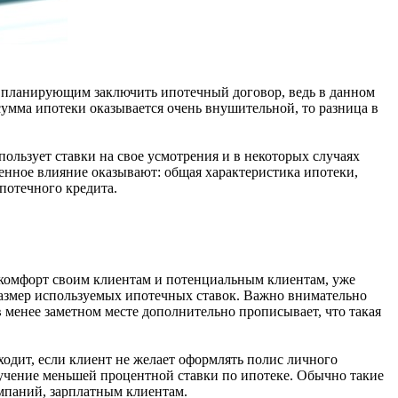
, планирующим заключить ипотечный договор, ведь в данном
к сумма ипотеки оказывается очень внушительной, то разница в
ользует ставки на свое усмотрения и в некоторых случаях
енное влияние оказывают: общая характеристика ипотеки,
потечного кредита.
й комфорт своим клиентам и потенциальным клиентам, уже
размер используемых ипотечных ставок. Важно внимательно
 в менее заметном месте дополнительно прописывает, что такая
ходит, если клиент не желает оформлять полис личного
олучение меньшей процентной ставки по ипотеке. Обычно такие
мпаний, зарплатным клиентам.